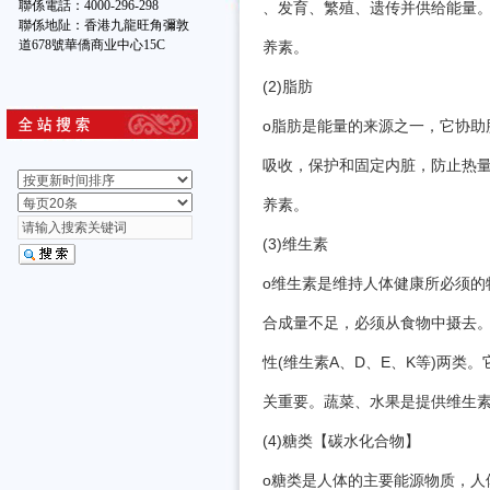
聯係電話：4000-296-298
、发育、繁殖、遗传并供给能量
聯係地阯：香港九龍旺角彌敦
道678號華僑商业中心15C
养素。
(2)脂肪
o脂肪是能量的来源之一，它协助脂
吸收，保护和固定内脏，防止热
养素。
(3)维生素
o维生素是维持人体健康所必须的
合成量不足，必须从食物中摄去。
性(维生素A、D、E、K等)两类
关重要。蔬菜、水果是提供维生
(4)糖类【碳水化合物】
o糖类是人体的主要能源物质，人