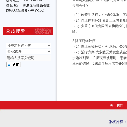
常常与其他心、脑血管病的危险因素
聯係電話：4000-296-298
聯係地阯：香港九龍旺角彌敦
是综合性的。
道678號華僑商业中心15C
（1）改善生活行为 ①减轻体重。
（2）血压控制标准 原则上应将血
（3）多重心血管危险因素协同控制
响。
2.降压药物治疗
（1）降压药物种类 ①利尿药。②
（2）治疗方案 大多数无并发症或
步递增剂量。临床实际使用时，患者
压药的选择。2级高血压患者在开始
关于我们
|
|
版权所有：