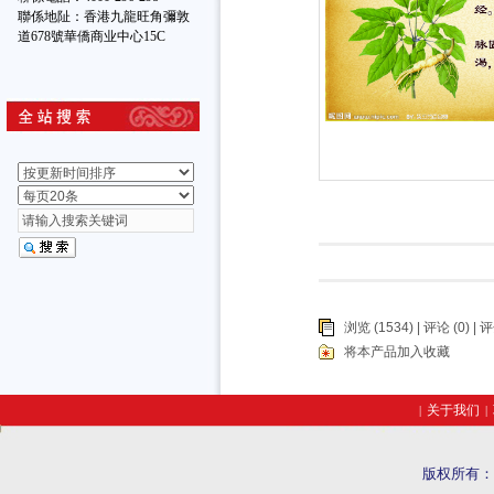
聯係地阯：香港九龍旺角彌敦
道678號華僑商业中心15C
浏览 (1534) |
评论
(0) | 
将本产品加入收藏
关于我们
|
|
版权所有：