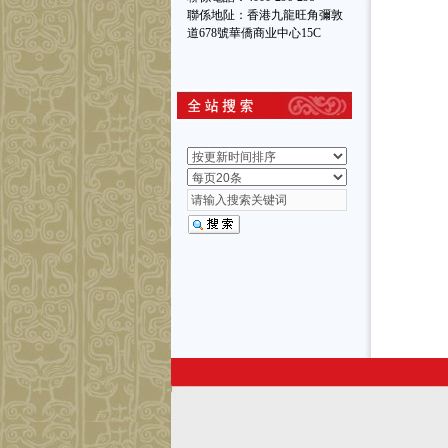
聯係地阯：香港九龍旺角彌敦
道678號華僑商业中心15C