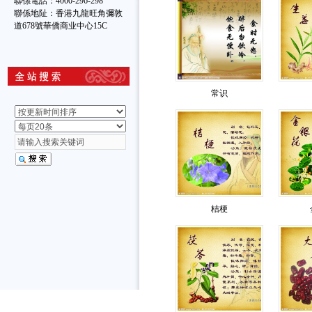
聯係電話：4000-296-298
聯係地阯：香港九龍旺角彌敦
道678號華僑商业中心15C
常识
桔梗